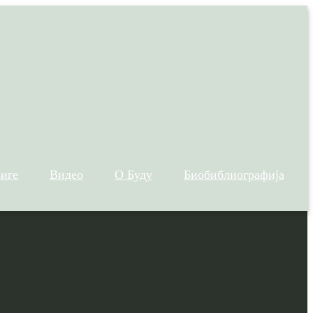
иге
Видео
О Буду
Биобиблиографија