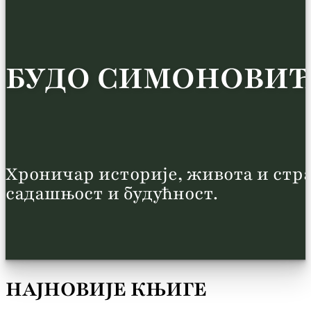
Б
У
Д
О
С
И
М
О
Н
О
В
И
Хроничар историје, живота и стра
садашњост и будућност.
НАЈНОВИЈЕ КЊИГЕ