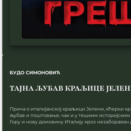
БУДО СИМОНОВИЋ
ТАЈНА ЉУБАВ КРАЉИЦЕ ЈЕЛЕН
Прича о италијанској краљици Јелени, кћерки краљ
љубав и поштовање, чак и у тешким историјским 
Гору и нову домовину Италију кроз незабораван 