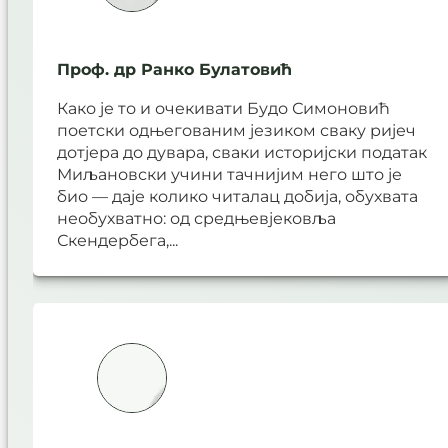
Проф. др Ранко Булатовић
Како је то и очекивати Будо Симоновић
поетски одњегованим језиком сваку ријеч
дотјера до дувара, сваки историјски податак
Миљановски учини тачнијим него што је
био — даје колико читалац добија, обухвата
необухватно: од средњевјековља
Скендербега,...