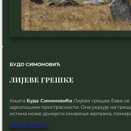
БУДО СИМОНОВИЋ
ЛИЈЕВЕ ГРЕШКЕ
Књига
Буда Симоновића
Лијеве грешке
бави се 
идеолошких пристрасности. Она указује на грешк
истина може донијети смирење жртвама, помири
Погледај књигу