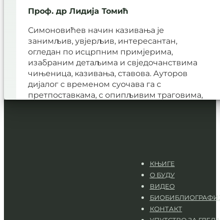
Проф. др Лидија Томић
Симоновићев начин казивања је
занимљив, увјерљив, интересантан,
огледан по исцрпним примјерима,
изабраним детаљима и свједочанствима
чињеница, казивања, ставова. Ауторов
дијалог с временом суочава га с
претпоставкама, с опипљивим траговима,
али и неизвјесностима које долазе из...
КЊИГЕ
О БУДУ
ВИДЕО
БИОБИБЛИОГРАФИ
КОНТАКТ
УПУТСТВО ЗА ГЛЕД