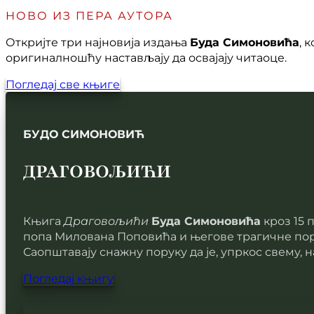
НОВО ИЗ ПЕРА АУТОРА
Откријте три најновија издања
Буда Симоновића
, 
оригиналношћу настављају да освајају читаоце.
Погледај све књиге
БУДО СИМОНОВИЋ
ДРАГОВОЉИЋИ
Књига
Драговољићи
Буда Симоновића
кроз 15 
попа Милована Поповића и његове трагичне пород
Саопштавају снажну поруку да је, упркос свему, н
Погледај књигу