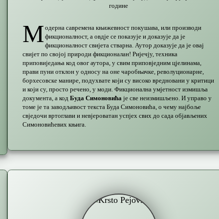
године
М
одерна савремена књижевност покушава, или производи
фикционалност, а овдје се показује и доказује да је
фикционалност свијета стварна. Аутор доказује да је овај
свијет по својој природи фикционалан! Ријечју, техника
приповиједања код овог аутора, у свим приповједним цјелинама,
прави пуни отклон у односу на оне чаробњачке, револуционарне,
борхесовске манире, подухвате који су високо вредновани у критици
и који су, просто речено, у моди. Фикционална умјетност измишља
документа, а код
Буда Симоновића
је све неизмишљено. И управо у
томе је та заводљивост текста Буда Симоновића, о чему најбоље
свједочи вртоглави и невјероватан успјех свих до сада објављених
Симоновићевих књига.