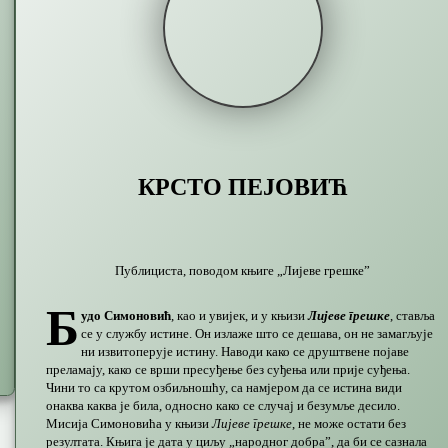
КРСТО ПЕЈОВИЋ
Публициста, поводом књиге „Лијеве грешке”
Б
удо Симоновић
, као и увијек, и у књизи
Лијеве грешке
, ставља
се у службу истине. Он излаже што се дешава, он не замагљује
ни извитоперује истину. Наводи како се друштвене појаве
преламају, како се врши пресуђење без суђења или прије суђења.
Чини то са крутом озбиљношћу, са намјером да се истина види
онаква каква је била, односно како се случај и безумље десило.
Мисија Симоновића у књизи
Лијеве грешке
, не може остати без
резултата. Књига је дата у циљу „народног добра”, да би се сазнала