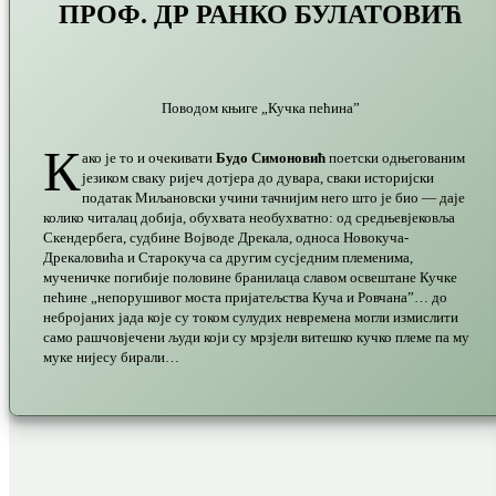
ПРОФ. ДР РАНКО БУЛАТОВИЋ
Поводом књиге „Кучка пећина”
К
ако је то и очекивати
Будо Симоновић
поетски одњегованим
језиком сваку ријеч дотјера до дувара, сваки историјски
податак Миљановски учини тачнијим него што је био — даје
колико читалац добија, обухвата необухватно: од средњевјековља
Скендербега, судбине Војводе Дрекала, односа Новокуча-
Дрекаловића и Старокуча са другим сусједним племенима,
мученичке погибије половине бранилаца славом освештане Кучке
пећине „непорушивог моста пријатељства Куча и Ровчана”… до
небројаних јада које су током сулудих невремена могли измислити
само рашчовјечени људи који су мрзјели витешко кучко племе па му
муке нијесу бирали…