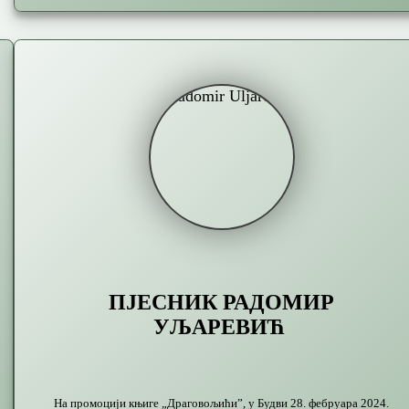
ПЈЕСНИК РАДОМИР
УЉАРЕВИЋ
На промоцији књиге „Драговољићи”, у Будви 28. фебруара 2024.