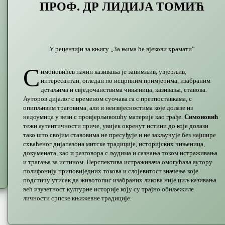
ПРОФ. ДР ЛИДИЈА ТОМИЋ
У рецензији за књигу „За њима ће вјекови храмати”
С
имоновићев начин казивања је занимљив, увјерљив,
интересантан, огледан по исцрпним примјерима, изабраним
детаљима и свједочанствима чињеница, казивања, ставова.
Ауторов дијалог с временом суочава га с претпоставкама, с
опипљивим траговима, али и неизвјесностима које долазе из
недоумица у вези с провјерљивошћу материје као грађе.
Симоновић
тежи аутентичности приче, увијек окренут истини до које долази
тако што својим ставовима не пресуђује и не закључује без најшире
схваћеног дијапазона митске традиције, историјских чињеница,
докумената, као и разговора с људима и сазнања током истраживања
и трагања за истином. Перспектива истраживача омогућава аутору
полифонију приповиједних токова и слојевитост значења које
подстичу утисак да животопис изабраних ликова није циљ казивања
већ изузетност културне историје коју су трајно обиљежиле
личности српске књижевне традиције.