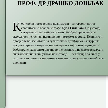
ПРОФ. ДР ДРАШКО ДОШЉАК
К
ористећи истовремено новинарски и литерарни начин
саопштавања одабране грађе,
Будо Симоновић
је у својој
стваралачкој задужбини оставио безброј прича чија се
актуелност не гаси ни неминовним протоком времена. Истините и
провјерљиве, засноване на аутентичним догађајима и сигурним
документарним изворима, његове приче својом непредвидивом
фабулом, психолошком матрицом и епилошком поентом остављају
снажан емоционални утисак на читаоце — без обзира да ли се у
потпуности слажу са његовим ставовима, или су му непоколебљиви
опоненти.