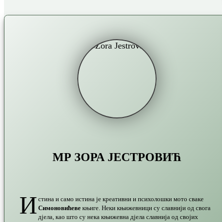
МР ЗОРА ЈЕСТРОВИЋ
И
стина и само истина је креативни и психолошки мото сваке
Симоновићеве
књиге. Неки књижевници су славнији од свога
дјела, као што су нека књижевна дјела славнија од својих