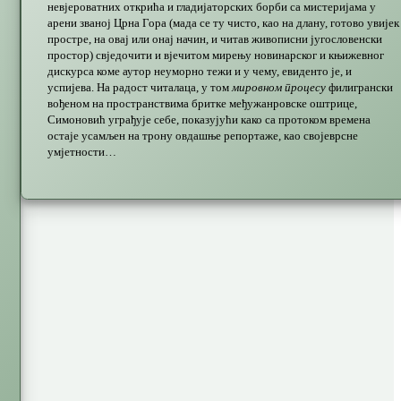
невјероватних открића и гладијаторских борби са мистеријама у
арени званој Црна Гора (мада се ту чисто, као на длану, готово увијек
простре, на овај или онај начин, и читав живописни југословенски
простор) свједочити и вјечитом мирењу новинарског и књижевног
дискурса коме аутор неуморно тежи и у чему, евиденто је, и
успијева. На радост читалаца, у том
мировном процесу
филигрански
вођеном на пространствима бритке међужанровске оштрице,
Симоновић уграђује себе, показујући како са протоком времена
остаје усамљен на трону овдашње репортаже, као својеврсне
умјетности…