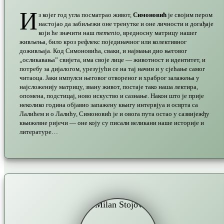
И
з којег год угла посматрао живот,
Симоновић
је својим пером
настојао да забиљежи оне тренутке и оне личности и догађаје
који ће значити наш
memento
, вредносну матрицу нашег
живљења, било кроз рефлекс појединачног или колективног
доживљаја. Код Симоновића, сваки, и најмањи дио његовог
„осликавања” свијета, има своје лице — животност и идентитет, и
потребу за дијалогом, урезујући се на тај начин и у сјећање самог
читаоца. Јаки импулси његовог отвореног и храброг залажења у
најсложенију матрицу, звану живот, постаје тако наша лектира,
опомена, подстицај, ново искуство и сазнање. Након што је прије
неколико година објавио запажену књигу интервјуа и осврта са
Лалићем и о Лалићу, Симоновић је и овога пута остао у сазвијежђу
књижевне ријечи — оне коју су писали великани наше историје и
литературе…