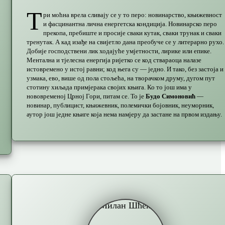
Т
ри моћна врела сливају се у то перо: новинарство, књижевност
и фасцинантна лична енергетска кондиција. Новинарско перо
прекопа, пребиште и просије сваки кутак, сваки трунак и сваки
тренутак. А кад изађе на свијетло дана преобуче се у литерарно рухо.
Добије господствени лик ходајуће умјетнoсти, лирике или епике.
Ментална и тјелесна енергија ријетко се код ствараоца налазе
истовремено у истој равни; код њега су — једно. И тако, без застоја и
узмака, ево, више од пола стољећа, на творачком друму, дугом пут
стотину хиљада примјерака својих књига. Ко то још има у
нововременој Црној Гори, питам се. То је
Будо Симоновић
—
новинар, публицист, књижевник, полемички бојовник, неуморник,
аутор још једне књиге која нема намјеру да застане на првом издању.