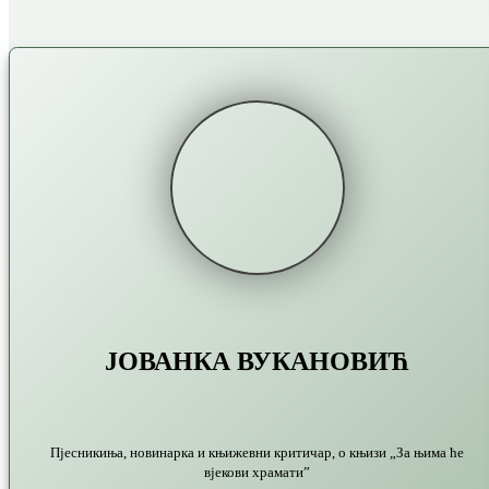
ЈОВАНКА ВУКАНОВИЋ
Пјесникиња, новинарка и књижевни критичар, о књизи „За њима ће
вјекови храмати”