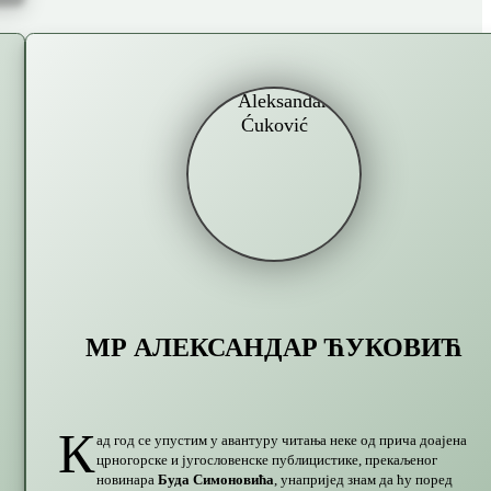
МР АЛЕКСАНДАР ЋУКОВИЋ
К
ад год се упустим у авантуру читања неке од прича доајена
црногорске и југословенске публицистике, прекаљеног
новинара
Буда Симоновића
, унапријед знам да ћу поред