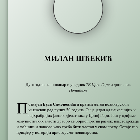
МИЛАН ШЋЕКИЋ
Дугогодишњи новинар и уредник
ТВ Црне Горе
и дописник
Политике
П
ознајем
Буда Симоновића
и пратим његов новинарски и
књижевни рад пуних 50 година. Он је један од најчаснијих и
најхрабријих јавних дјелатника у Црној Гори. Још у вријеме
комунистичких власти храбро се борио против разних властодржаца
и моћника и показао како треба бити частан у свом послу. Остаје као
примјер у историји црногорског новинарства.