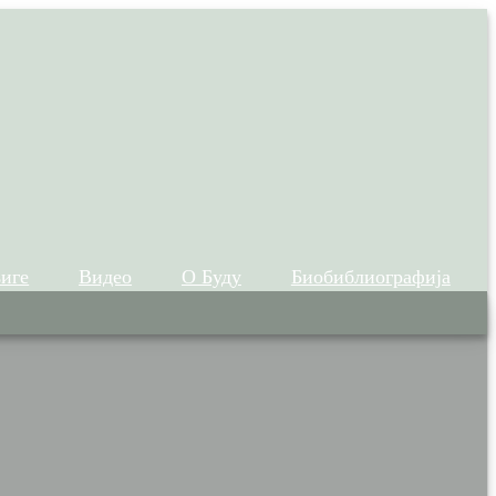
иге
Видео
О Буду
Биобиблиографија