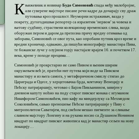
К
њижевник и новинар
Будо Симоновић
спада међу малобројне,
али суверене мајсторе писане речи кадре да дочарају сву драж
путовања кроз прошлост. Неуморни истраживач, вазда у
покрету, дугогодишњи репортер са изразитим ‘нервом’ за човека и
његову судбину, страствени колекционар временских слика, вазда
оборужан пером и даром да препозна причу вредну отимања од
заборава, Симоновић се овог пута, као опробани путник кроз време и
вредни хроничар, одважио, да пишући монографију манастира Пива,
те божанске луче у олујном горју настајале крајем 16. и почетком 17.
века, крене у походе прецима…
Симоновић је прокрстарио не само Пивом и њеним ширим
окружењем већ је, пратећи нит путева који воде ка Пивском
манастиру и из њега самога, у метафоричном смислу стигао до
Цариграда и Одесе, у херцеговачка брда, млетачку Венецију и
Пећску патријаршију, четовао с Бајом Пивљанином, завијен у
дневном капуту ноћио на поду старог пивског конака с игуманом
Никифором Симоновићем, пио кафу на миндерлуку са Мехмедом
Соколовићем, сањао преношење Пећске патријаршије у Пиву с
митрополитом Саватијем, под свећом мешао пигменте за сликање
славном мајстору Лонгину и на рукама носио са Душаном Нонином
квадрат по квадрат пивског живописа кад је манастир сељен на нову
локацију…