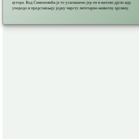
аутора. Код Симоновића је то усаглашено јер он и његово дјело иду
упоредо и представљају једну чврсту литетарно-животну цјелину.