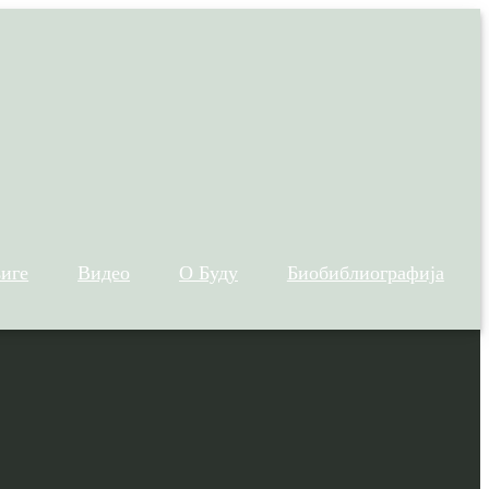
иге
Видео
О Буду
Биобиблиографија