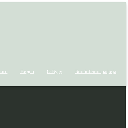
иге
Видео
О Буду
Биобиблиографија