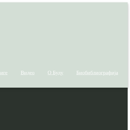
иге
Видео
О Буду
Биобиблиографија