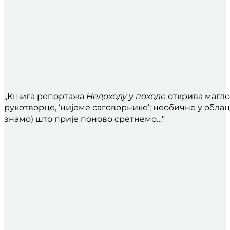
„Књига репортажа
Недоходу у походе
открива магло
рукотворце, ‘нијеме саговорнике’; необичне у облац
знамо) што прије поново сретнемо…”