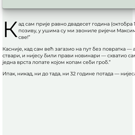
К
ад сам прије равно двадесет година (октобр
позиву, у ушима су ми звониле ријечи Максима Г
све!”
Касније, кад сам већ загазио на пут без повратка — 
ствари, и нијесу били прави новинари — схватио сам
једна врста лопате којом копам себи гроб.”
Ипак, никад, ни до тада, ни 32 године потада — нијес