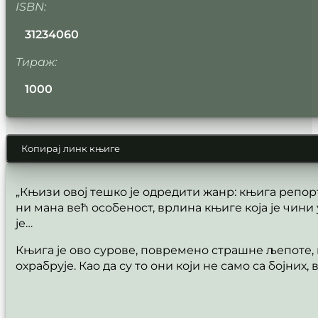
ISBN:
31234060
Тираж:
1000
Копирај линк књиге
„Књизи овој тешко је одредити жанр: књига репорта
ни мана већ особеност, врлина књиге која је чини
је…
Књига је ово сурове, повремено страшне љепоте, на
охрабрује. Као да су то они који не само са бојних