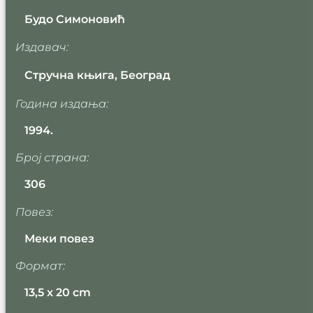
Будо Симоновић
Издавач:
Стручна књига, Београд
Година издања:
1994.
Број страна:
306
Повез:
Меки повез
Формат:
13,5 x 20 cm