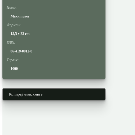
Повез:
Меки повез
Формат:
15,5 x 23 cm
ISBN:
86-419-0012-8
Тираж:
1000
Копирај линк књиге