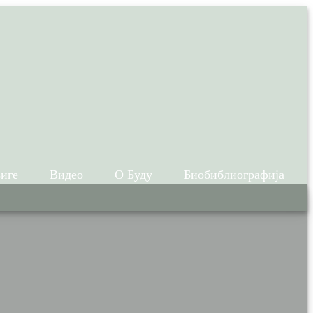
иге
Видео
О Буду
Биобиблиографија