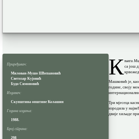
К
њига
Ми
Приређивач:
са још 
крвожед
Милован-Мушо Шћепановић
Светозар Кујовић
Машковић је, као
Будо Симоновић
године, своју мо
интернационални
Издавач:
Скупштина општине Колашин
Три мјесеца касн
изродила у најве
Година издања:
двије хиљаде при
1988.
Број страна:
298