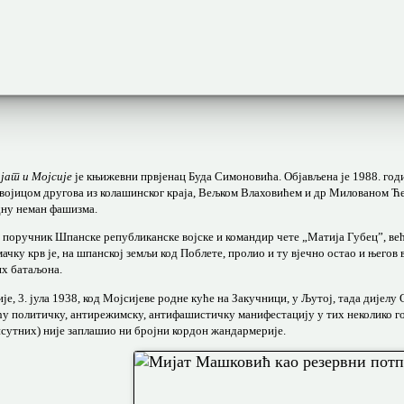
јат и Мојсије
је књижевни првјенац Буда Симоновића. Објављена је 1988. годи
двојицом другова из колашинског краја, Вељком Влаховићем и др Милованом Ћет
ну неман фашизма.
 поручник Шпанске републиканске војске и командир чете „Матија Губец”, већ
мачку крв је, на шпанској земљи код Поблете, пролио и ту вјечно остао и њег
х батаљона.
ије, 3. јула 1938, код Мојсијеве родне куће на Закучници, у Љутој, тада дијел
ћу политичку, антирежимску, антифашистичку манифестацију у тих неколико год
сутних) није заплашио ни бројни кордон жандармерије.