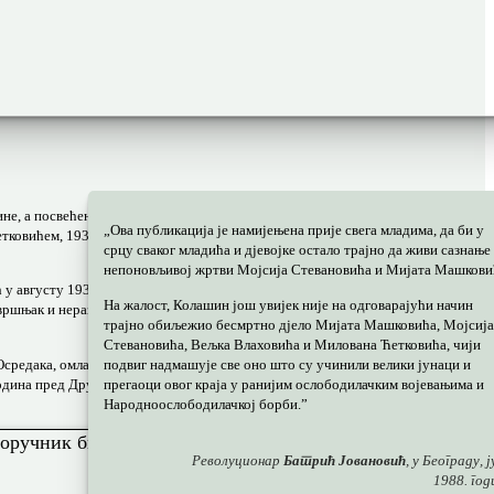
не, а посвећена је двојици младих студената, комуниста, Мојсију Стевановићу
„Ова публикација је намијењена прије свега младима, да би у
ковићем, 1937. године нашли у Шпанији, у строју од око 35.000 добровољаца и
срцу сваког младића и дјевојке остало трајно да живи сазнање
непоновљивој жртви Мојсија Стевановића и Мијата Машкови
 у августу 1937. херојски пао код вароши Кинто у боју са Франковим фашистич
На жалост, Колашин још увијек није на одговарајући начин
ов вршњак и нераздвојни друг, двадесетчетворогодишњи Мојсије Стевановић, ка
трајно обиљежио бесмртно дјело Мијата Машковића, Мојсија
Стевановића, Вељка Влаховића и Милована Ћетковића, чији
у Осредака, омладина из цијеле Црне Горе, предвођена комунистима, по древном 
подвиг надмашује све оно што су учинили велики јунаци и
ина пред Други свјетски рат. Озлојеђену масу (најскромније процјене савреме
прегаоци овог краја у ранијим ослободилачким војевањима и
Народноослободилачкој борби.”
Револуционар
Батрић Јовановић
, у Београду, 
1988. год